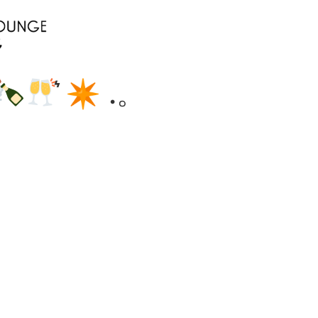
͛✴︎ .。