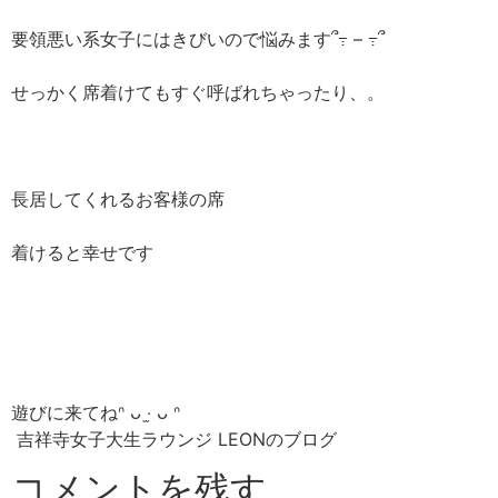
要領悪い系女子にはきびいので悩みます՞߹ – ߹՞
せっかく席着けてもすぐ呼ばれちゃったり、。
長居してくれるお客様の席
着けると幸せです
遊びに来てねᐢ ᴗ ‧̫ ᴗ ᐢ
吉祥寺女子大生ラウンジ LEONのブログ
コメントを残す