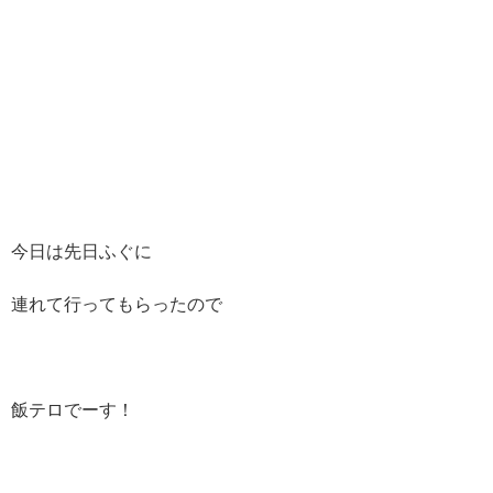
今日は先日ふぐに
連れて
行ってもらったので
飯テロでーす！