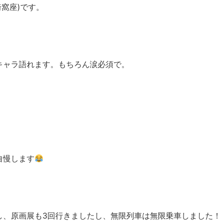
窩座)です。
キャラ語れます。もちろん涙必須で。
自慢します
し、原画展も3回行きましたし、無限列車は無限乗車しました