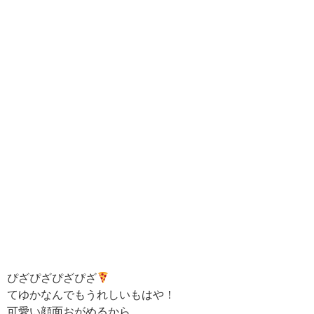
ぴざぴざぴざぴざ
てゆかなんでもうれしいもはや！
可愛い顔面おがめるから