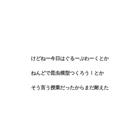
けどねー今日はぐるーぷわーくとか
ねんどで昆虫模型つくろう！とか
そう言う授業だったからまだ耐えた