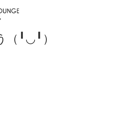
（╹◡╹）