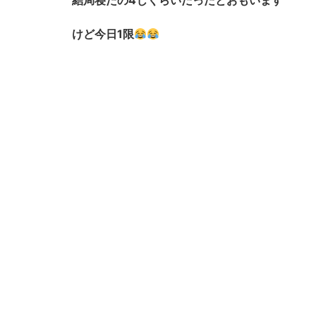
結局寝たの4じくらいだったとおもいます
けど今日1限