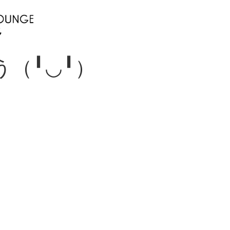
（╹◡╹）