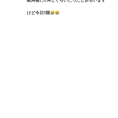
結局寝たの4じくらいだったとおもいます
けど今日1限