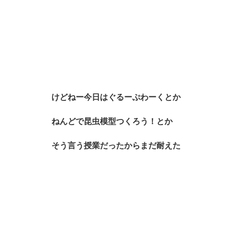
けどねー今日はぐるーぷわーくとか
ねんどで昆虫模型つくろう！とか
そう言う授業だったからまだ耐えた