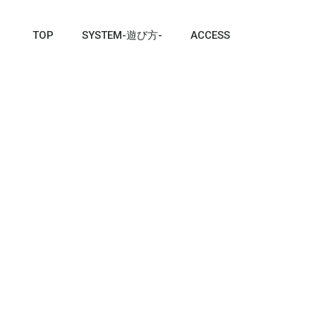
TOP
SYSTEM-遊び方-
ACCESS