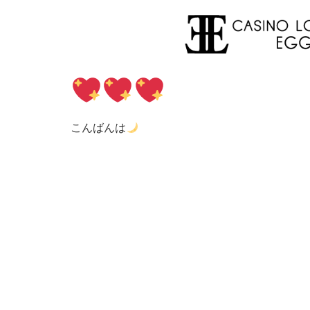
こんばんは