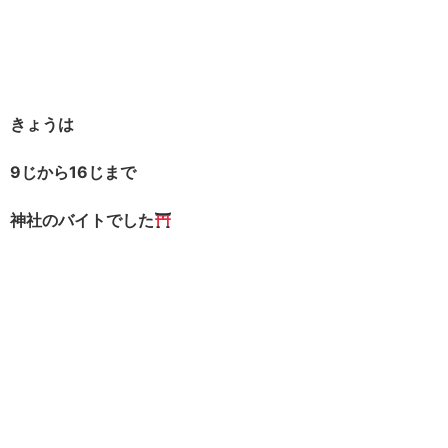
きょうは
9じから16じまで
神社のバイトでした