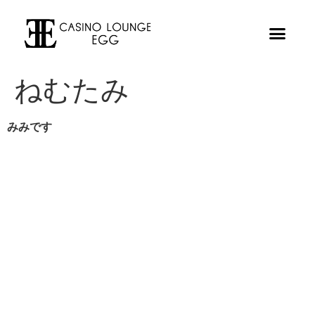
ねむたみ
みみです