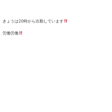
きょうは20時から出勤しています
労働労働