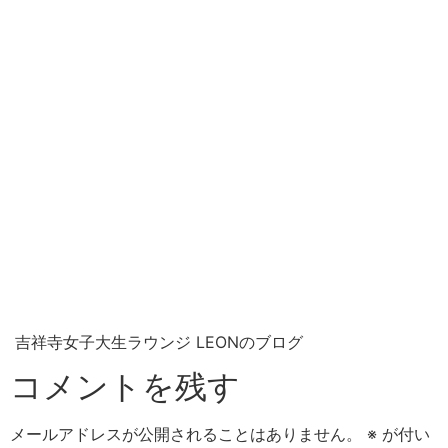
吉祥寺女子大生ラウンジ LEONのブログ
コメントを残す
メールアドレスが公開されることはありません。
※
が付い