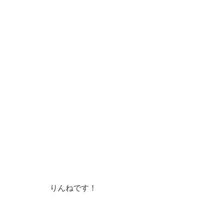
りんねです！