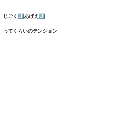
じごく⤴︎あげえ⤴︎
ってくらいのテンション