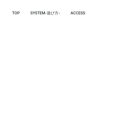
TOP
SYSTEM-遊び方-
ACCESS