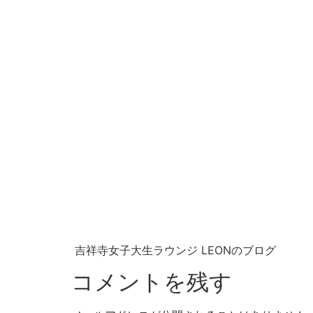
吉祥寺女子大生ラウンジ LEONのブログ
コメントを残す