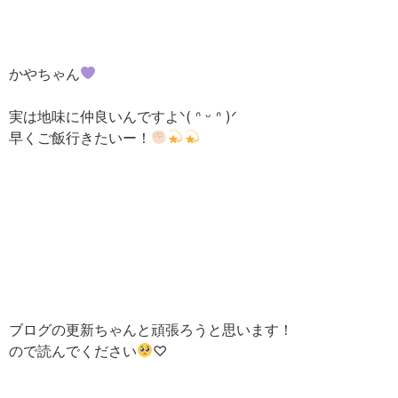
かやちゃん
実は地味に仲良いんですよᐠ( ᐢ ᵕ ᐢ )ᐟ
早くご飯行きたいー！
ブログの更新ちゃんと頑張ろうと思います！
ので読んでください
♡