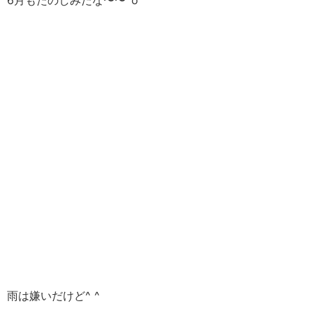
6月もたのしみだな〜〜^o^
雨は嫌いだけど^ ^