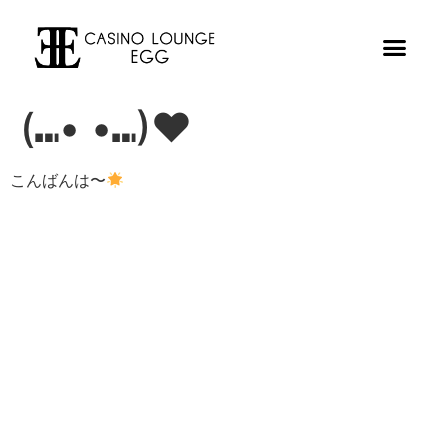
(⑉• •⑉)❤︎
こんばんは〜