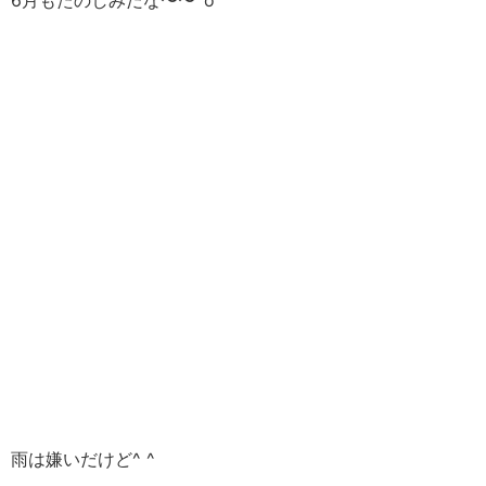
6月もたのしみだな〜〜^o^
雨は嫌いだけど^ ^