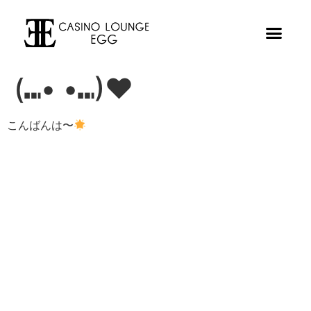
(⑉• •⑉)❤︎
こんばんは〜