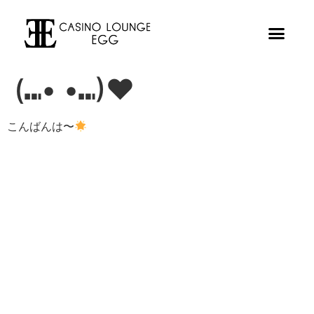
(⑉• •⑉)❤︎
こんばんは〜