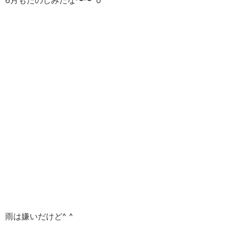
6月もたのしみだな〜〜^o^
雨は嫌いだけど^ ^