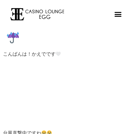
こんばんは！かえでです
台風直撃中ですね