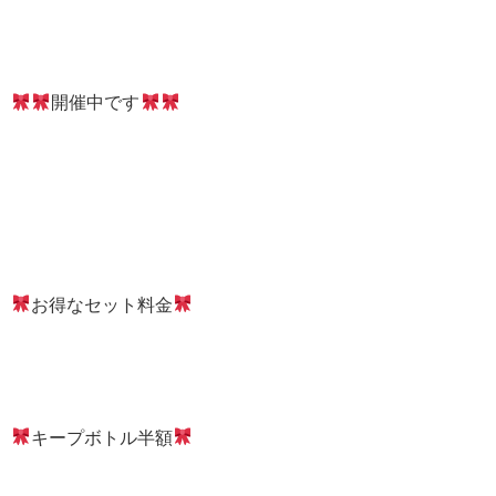
開催中です
お得なセット料金
キープボトル半額