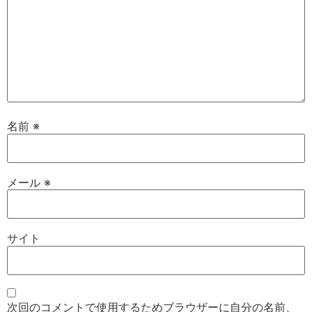
名前
※
メール
※
サイト
次回のコメントで使用するためブラウザーに自分の名前、