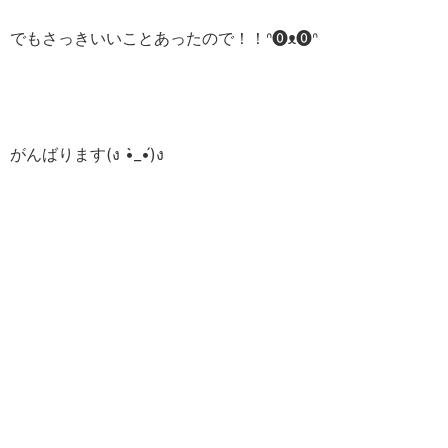
でもさっきいいことあったので！！ᐢ⓿ᴥ⓿ᐢ
がんばります(ง •̀_•́)ง