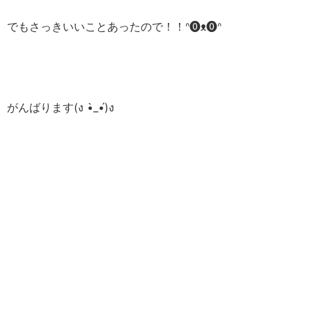
でもさっきいいことあったので！！ᐢ⓿ᴥ⓿ᐢ
がんばります(ง •̀_•́)ง