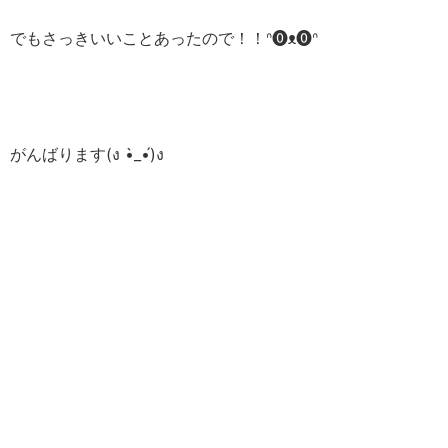
でもさっきいいことあったので！！ᐢ⓿ᴥ⓿ᐢ
がんばります(ง •̀_•́)ง