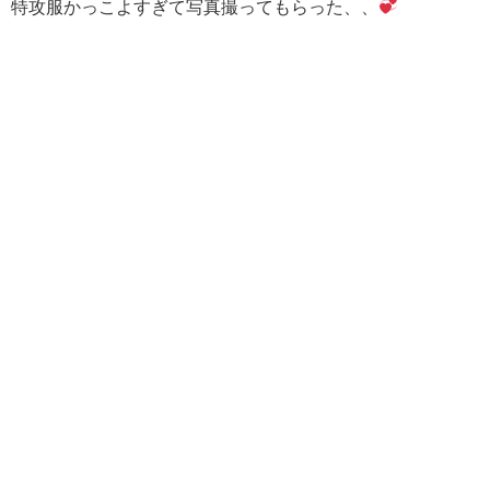
特攻服かっこよすぎて写真撮ってもらった、、