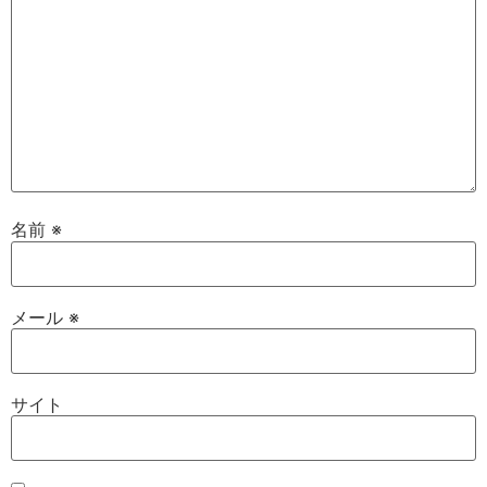
名前
※
メール
※
サイト