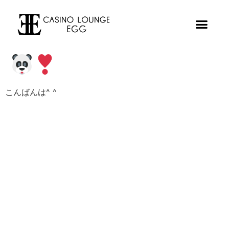
こんばんは^ ^