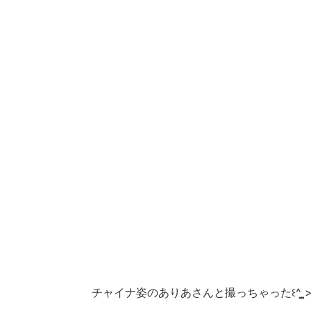
チャイナ姿のありあさんと撮っちゃった꒰^ ̳> ·̫ <