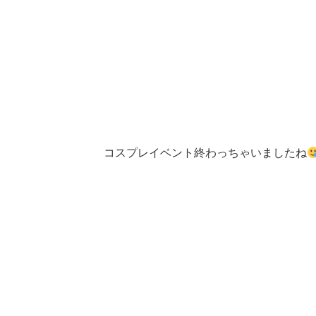
コスプレイベント終わっちゃいましたね