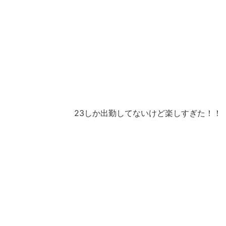
23しか出勤してないけど楽しすぎた！！