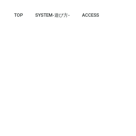
TOP
SYSTEM-遊び方-
ACCESS