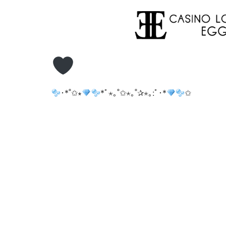
･*˚✩∗
*ﾟ⋆｡˚✩⋆｡˚✰⋆｡:ﾟ･*
✩