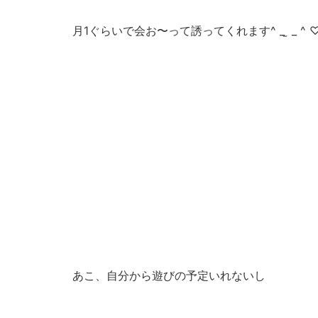
月1ぐらいで会お〜って誘ってくれます^ _ ̫ _ ^ 
あこ、自分から遊びの予定いれないし