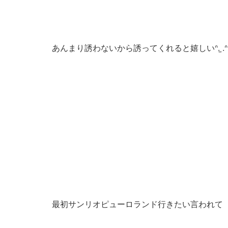
あんまり誘わないから誘ってくれると嬉しいᐢ. ̫.ᐢ
最初サンリオピューロランド行きたい言われて