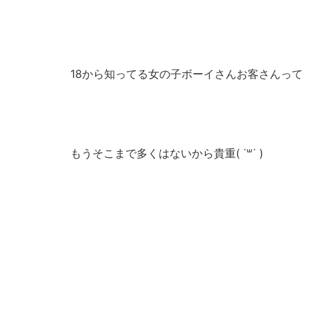
18から知ってる女の子ボーイさんお客さんって
もうそこまで多くはないから貴重( ˙꒳​˙ )