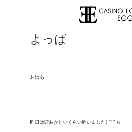
よっぱ
おはあ
昨日は頭おかしいくらい酔いました( ¯ᒡ̱¯ )ง