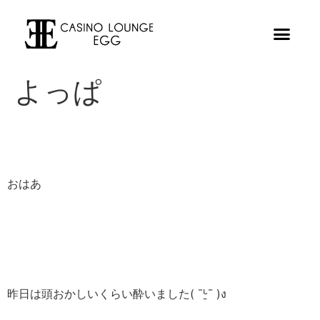
よっぱ
おはあ
昨日は頭おかしいくらい酔いました( ¯ᒡ̱¯ )ง