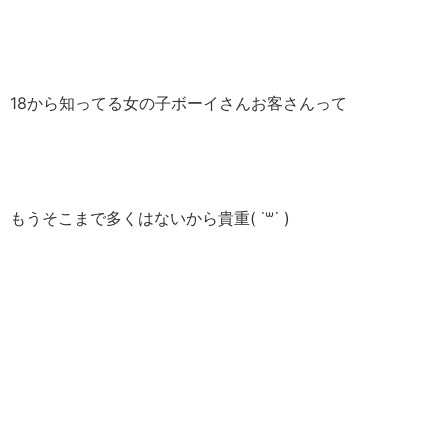
18から知ってる女の子ボーイさんお客さんって
もうそこまで多くはないから貴重( ˙꒳​˙ )