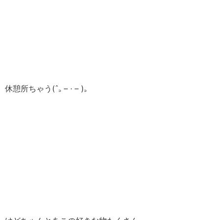
休憩所ちゃう‎‎(ˆ꜆ – · – )꜆