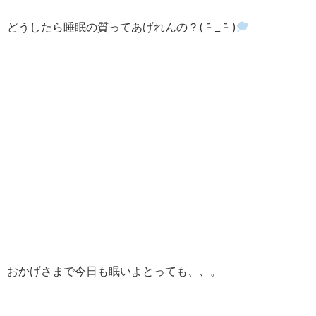
どうしたら睡眠の質ってあげれんの？( -᷄ _ -᷅ )
おかげさまで今日も眠いよとっても、、。