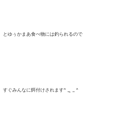
とゆぅかまあ食べ物には釣られるので
すぐみんなに餌付けされます^ _ ̫ _ ^