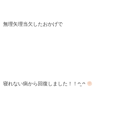
無理矢理当欠したおかげで
寝れない病から回復しました！！ᴖ ̫ᴖ