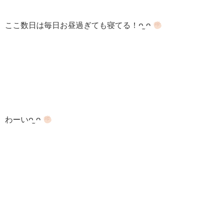
ここ数日は毎日お昼過ぎても寝てる！ᴖ ̫ᴖ
わーいᴖ ̫ᴖ