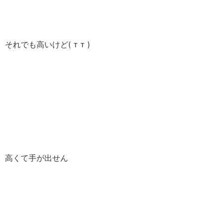
それでも高いけど( т т )
高くて手が出せん