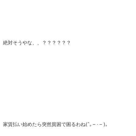
絶対そうやな、、？？？？？？
家賃払い始めたら突然貧困で困るわね‎‎(ˆ꜆ – · – )꜆