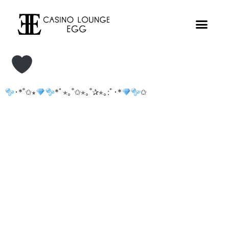
･*˚✩∗
*ﾟ⋆｡˚✩⋆｡˚✰⋆｡:ﾟ･*
✩