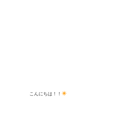
こんにちは！！