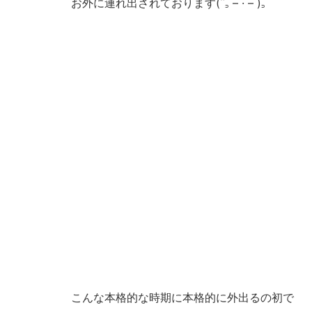
お外に連れ出されております‎‎(ˆ꜆ – · – )꜆
こんな本格的な時期に本格的に外出るの初で