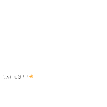
こんにちは！！