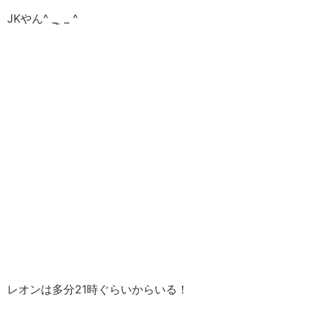
JKやん^ _ ̫ _ ^
レオンは多分21時ぐらいからいる！