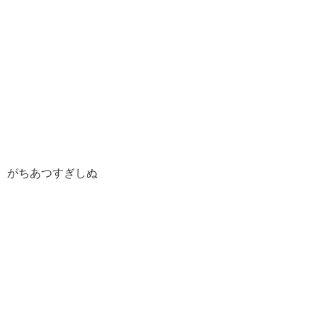
がちあつすぎしぬ