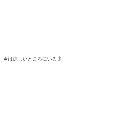
今は涼しいところにいる