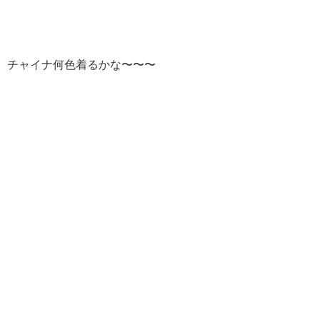
チャイナ何色着るかな〜〜〜