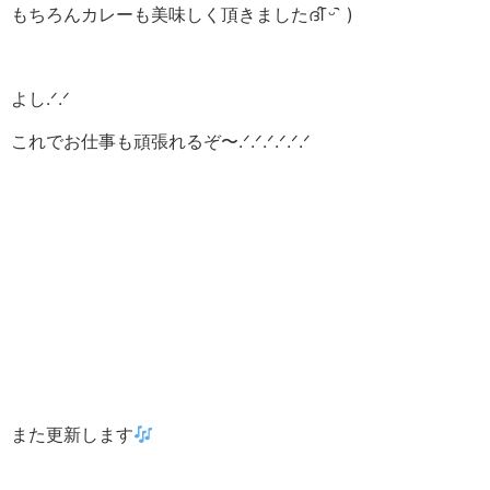
もちろんカレーも美味しく頂きましたദി ᷇ᵕ ᷆ )
よし.ᐟ‪.ᐟ
これでお仕事も頑張れるぞ〜.ᐟ‪.ᐟ.ᐟ‪.ᐟ.ᐟ‪.ᐟ
また更新します