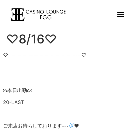
♡8/16♡
♡┈┈┈┈┈┈┈┈┈┈┈┈┈┈┈♡
꒰ঌ本日出勤໒꒱
20-LAST
ご来店お待ちしております~~
❤︎