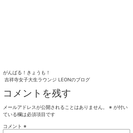
がんばる！きょうも！
吉祥寺女子大生ラウンジ LEONのブログ
コメントを残す
メールアドレスが公開されることはありません。
※
が付い
ている欄は必須項目です
コメント
※