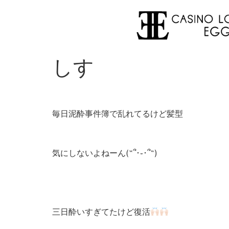
しす
毎日泥酔事件簿で乱れてるけど髪型
気にしないよねーん(˶՞･֊･՞˶)
三日酔いすぎてたけど復活