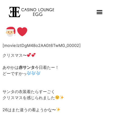
[movie:lztDgM48o2AAGt6TwMG_00002]
クリスマス〜
あやかは
赤サンタ
今日着たー！
どーですかっ
サンタの衣装着たらすーごく
クリスマスを感じられました
26はまた違うの着ようかな〜