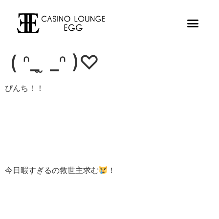
( ᐢ_ ̫ _ᐢ )♡
ぴんち！！
今日暇すぎるの救世主求む
！