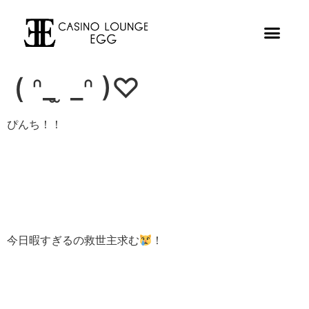
( ᐢ_ ̫ _ᐢ )♡
ぴんち！！
今日暇すぎるの救世主求む
！