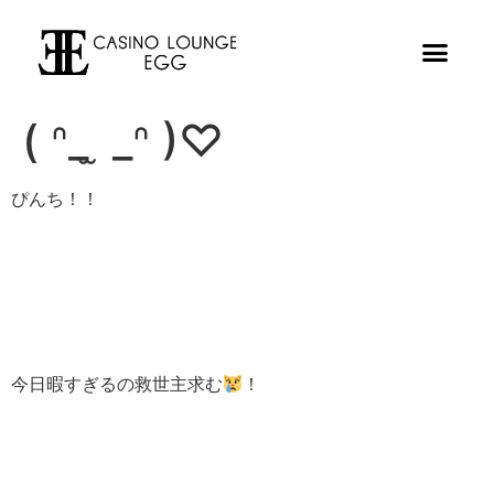
( ᐢ_ ̫ _ᐢ )♡
ぴんち！！
今日暇すぎるの救世主求む
！