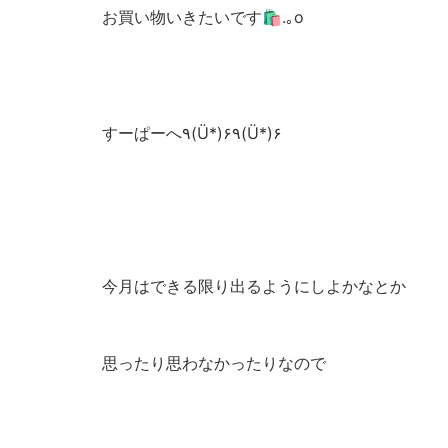
お買い物いきたいです🛍.｡o
すーぱーへ٩(Ü*)۶٩(Ü*)۶
今月はできる限り出るようにしよかなとか
思ったり思わなかったりなので