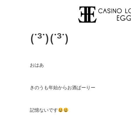
(˙³˙)(˙³˙)
おはあ
きのうも年始からお酒ぱーりー
記憶ないです