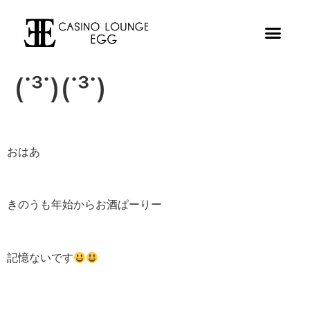
(˙³˙)(˙³˙)
おはあ
きのうも年始からお酒ぱーりー
記憶ないです