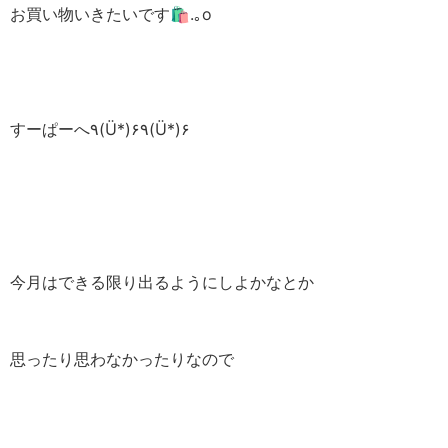
お買い物いきたいです🛍.｡o
すーぱーへ٩(Ü*)۶٩(Ü*)۶
今月はできる限り出るようにしよかなとか
思ったり思わなかったりなので