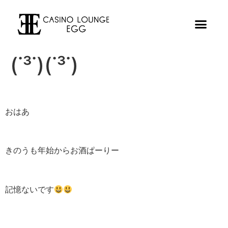
(˙³˙)(˙³˙)
おはあ
きのうも年始からお酒ぱーりー
記憶ないです