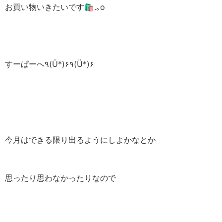
お買い物いきたいです🛍.｡o
すーぱーへ٩(Ü*)۶٩(Ü*)۶
今月はできる限り出るようにしよかなとか
思ったり思わなかったりなので