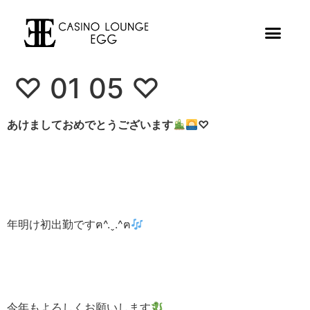
♡ 01 05 ♡
あけましておめでとうございます
♡
年明け初出勤ですฅ^.ˬ.^ฅ
今年もよろしくお願いします