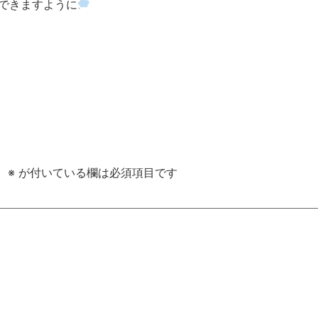
できますように
。
※
が付いている欄は必須項目です