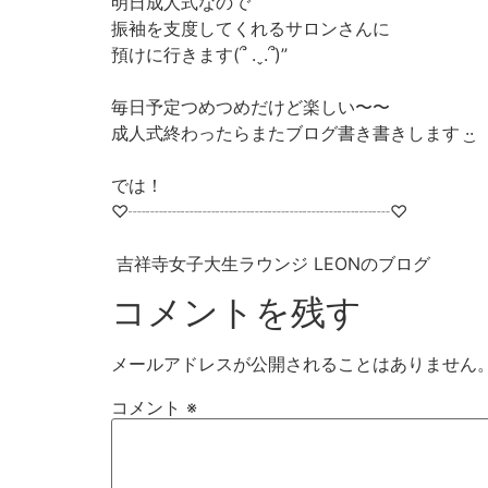
明日成人式なので
振袖を支度してくれるサロンさんに
預けに行きます‪(՞ .ˬ.՞)”‬
毎日予定つめつめだけど楽しい〜〜
成人式終わったらまたブログ書き書きします‪ ·͜·
では！
♡┈┈┈┈┈┈┈┈┈┈┈┈┈┈┈♡
吉祥寺女子大生ラウンジ LEONのブログ
コメントを残す
メールアドレスが公開されることはありません
コメント
※