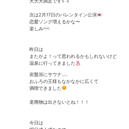
大大大満足です> < ՞
次は2月17日のバレンタイン公演
恋愛ソング増えるかな〜
楽しみ‪ෆ‪‪ෆ‪
昨日は
またかよ！って思われるかもしれないけど
温泉に行ってきました
岩盤浴にサウナ…..
おふろの王様もなかなかに広くて
満喫できました
老廃物は出さないとね！！！
今日は