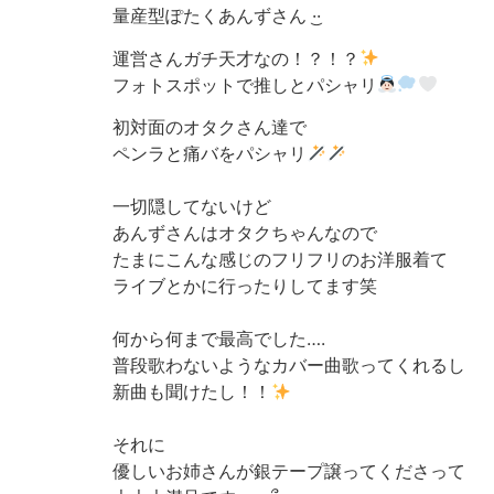
量産型ぽたくあんず‪さん ·͜·
運営さんガチ天才なの！？！？
フォトスポットで推しとパシャリ
初対面のオタクさん達で
ペンラと痛バをパシャリ
一切隠してないけど
あんずさんはオタクちゃんなので
たまにこんな感じのフリフリのお洋服着て
ライブとかに行ったりしてます笑
何から何まで最高でした….
普段歌わないようなカバー曲歌ってくれるし
新曲も聞けたし！！
それに
優しいお姉さんが銀テープ譲ってくださって