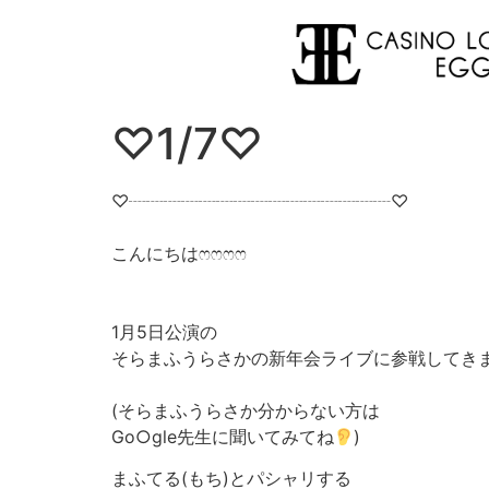
♡1/7♡
♡┈┈┈┈┈┈┈┈┈┈┈┈┈┈┈♡
こんにちは‪ෆ‪‪ෆ‪‪ෆ‪‪ෆ‪
1月5日公演の
そらまふうらさかの新年会ライブに参戦してきました！¨̮
(そらまふうらさか分からない方は
Go○gle先生に聞いてみてね
)
まふてる(もち)とパシャリする