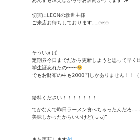
あんずも凍えながら今お店向かってます*.+ﾟ
切実にLEONの救世主様
ご来店お待ちしております…..‪ෆ‪‪ෆ‪‪ෆ‪
そういえば
定期券今日までだから更新しようと思って早く
学生証忘れたの〜〜
でもお財布の中も2000円しかありません！！
給料ください！！！！！！！
てかなんで昨日ラーメン食べちゃったんだろ……
美味しかったからいいけど( ᴗ ᴗ)”
また更新します