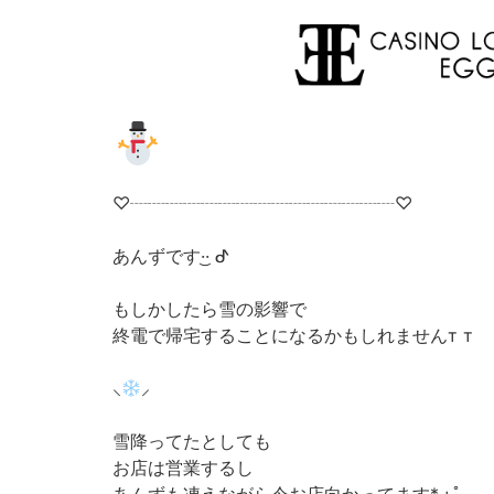
♡┈┈┈┈┈┈┈┈┈┈┈┈┈┈┈♡
あんずです·͜· ︎︎ᕷ
もしかしたら雪の影響で
終電で帰宅することになるかもしれませんт т
⸜
⸝
雪降ってたとしても
お店は営業するし