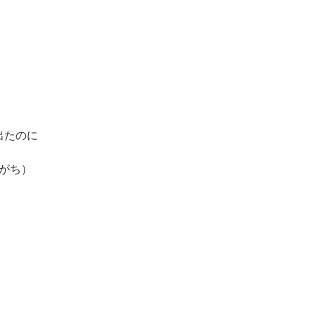
出たのに
（がち）