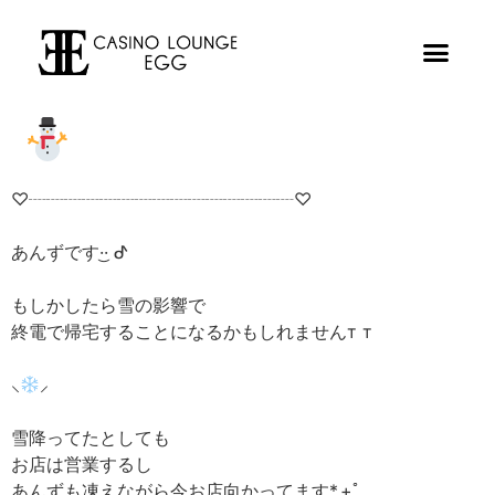
♡┈┈┈┈┈┈┈┈┈┈┈┈┈┈┈♡
あんずです·͜· ︎︎ᕷ
もしかしたら雪の影響で
終電で帰宅することになるかもしれませんт т
⸜
⸝
雪降ってたとしても
お店は営業するし
あんずも凍えながら今お店向かってます*.+ﾟ