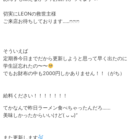
切実にLEONの救世主様
ご来店お待ちしております…..‪ෆ‪‪ෆ‪‪ෆ‪
そういえば
定期券今日までだから更新しようと思って早く出たのに
学生証忘れたの〜〜
でもお財布の中も2000円しかありません！！（がち）
給料ください！！！！！！！
てかなんで昨日ラーメン食べちゃったんだろ……
美味しかったからいいけど( ᴗ ᴗ)”
また更新します