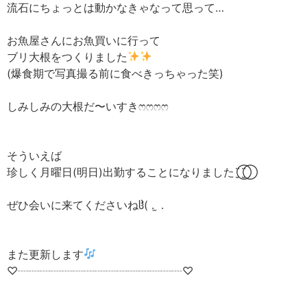
流石にちょっとは動かなきゃなって思って…
お魚屋さんにお魚買いに行って
ブリ大根をつくりました‪
(爆食期で写真撮る前に食べきっちゃった笑)
しみしみの大根だ〜いすき‪ෆ‪‪ෆ‪‪ෆ‪‪ෆ‪
そういえば
珍しく月曜日(明日)出勤することになりました¨̮⃝¨̮⃝
ぜひ会いに来てくださいねჱ̒( . ̫ .
また更新します
♡┈┈┈┈┈┈┈┈┈┈┈┈┈┈┈♡