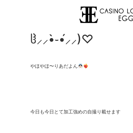
ჱ̒⸝⸝•̀֊•́⸝⸝)♡
やほやほ〜りあだよん
今日も今日とて加工強めの自撮り載せます