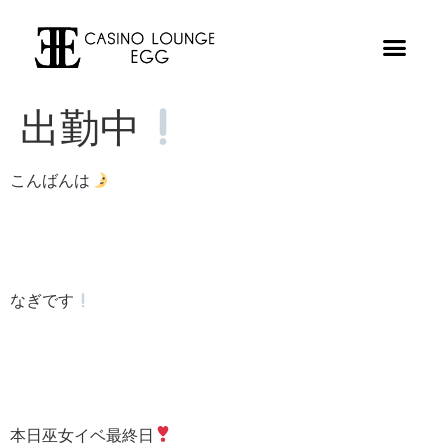
出勤中
こんばんは
なぎです
本日巫女イベ最終日