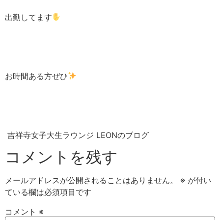
出勤してます
お時間ある方ぜひ
吉祥寺女子大生ラウンジ LEONのブログ
コメントを残す
メールアドレスが公開されることはありません。
※
が付い
ている欄は必須項目です
コメント
※