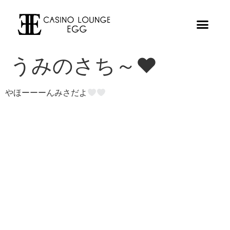
うみのさち～♥︎
やほーーーんみさだよ